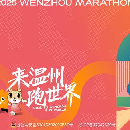
浙公网安备33010302000587号
浙ICP备17047320号-4