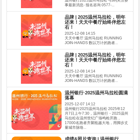
温州银行2025温州马拉松 -扫码关注赛
事最新消息- 报名咨询 0577-...
品牌 | 2025温州马拉松，明年
还来！天天中餐厅始终伴您左
右！
2025-12-08 14:15
天天中餐厅 温州马拉松 RUNNING
JOIN-HANDS 数以万计的跑者...
品牌 | 2025温州马拉松，明年
还来！天天中餐厅始终伴您左
右！
2025-12-08 14:14
天天中餐厅 温州马拉松 RUNNING
JOIN-HANDS 数以万计的跑者...
温州银行·2025温州马拉松圆满
落幕
2025-12-07 14:12
温州银行2025温州马拉松 2025年12
月7日上午7:30，温州银行・2025温州
马拉松在温州世纪广场鸣枪开跑，
17000名跑者齐聚瓯越大地，用脚步丈
量城市脉络...
成绩&照片查询 | 温州银行